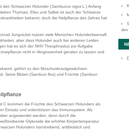
R
hat den Schwarzen Holunder (
Sambucus nigra
L.) Anfang
. Neben Thymian, Efeu und Salbei ist auch der Schwarze
M
s­krank­heiten bekannt, doch die Heil­pflanze des Jahres hat
S
des
onrad Jungnickel nutzen viele Menschen Holunder­beer­saft
ank­heiten, aber dass Holunder auch bei anderen Leiden
N
gen hat es sich der NHV Theophrastus zur Aufgabe
nei­pflanze nicht in Vergessen­heit geraten zu lassen und
D
 bekannt, gehört zu den Moschuskrautgewächsen
li. Seine Blüten (Sambuci flos) und Früchte (Sambuci
lpflanze
nd C kommen die Früchte des Schwarzen Holunders als
n zum Einsatz und unterstützen das Immunsystem. Als
Fieber angewendet werden, denn durch die
weißtreibende Glykoside die erhöhte Körpertemperatur
hwarzen Holunders harntreibend, antibiotisch und