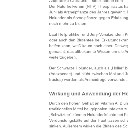
Анастасия Стягайло – stock.adobe.com
Der Natur­heil­verein (NHV) Theophrastus 
Juni als Arznei­pflanze des Jahres gewählt
Holunder als Arznei­pflanze gegen Erkältung
noch mehr zu bieten.
Laut Heilpraktiker und Jury-Vorsitzendem K
oder auch den Blüten­tee bei Erkältungs­kr
helfen kann, weiß kaum noch einer. Deswe
gemacht, das alt­bekannte Wissen um die Arz
weiter­zu­geben.
Der Schwarze Holunder, auch als „Holler“
(Adoxaceae) und blüht zwischen Mai und Ju
fructus) werden als Arzneidroge verwendet.
Wirkung und Anwendung der Hei
Durch den hohen Gehalt an Vitamin A, B u
traditionelles Mittel bei grippalen Infekte
„Schwitztee“ können Holunderfrüchte bei 
Verdunstungskälte auf der Haut lassen sch
sinken. Außerdem wirken die Blüten des Sc