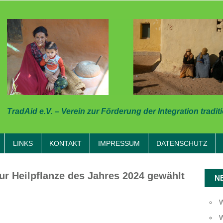
TradAid e.V. – Verein zur Förderung der Integration tradit
LINKS
KONTAKT
IMPRESSUM
DATENSCHUTZ
r Heilpflanze des Jahres 2024 gewählt
N
W
W