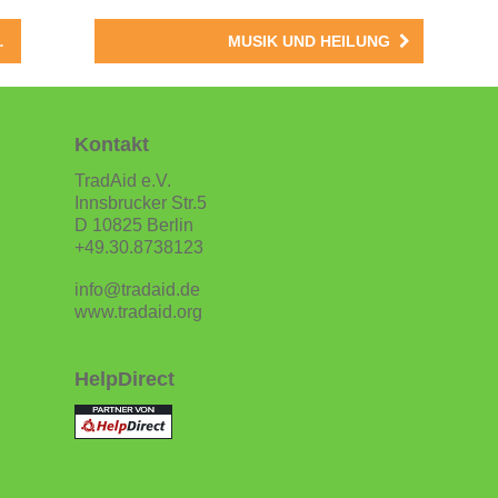
MUSIK UND HEILUNG
Kontakt
TradAid e.V.
Innsbrucker Str.5
D 10825 Berlin
+49.30.8738123
info@tradaid.de
www.tradaid.org
HelpDirect