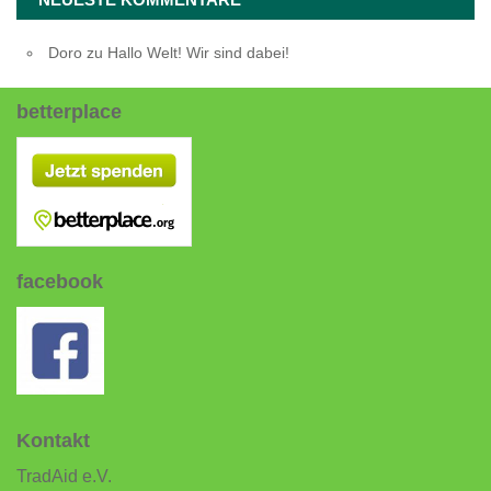
Doro
zu
Hallo Welt! Wir sind dabei!
betterplace
facebook
Kontakt
TradAid e.V.