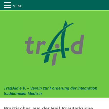
MENU
Skip
to
content
TradAid e.V. – Verein zur Förderung der Integration
traditioneller Medizin
Praktisches aus der Heil-Kräuterküche