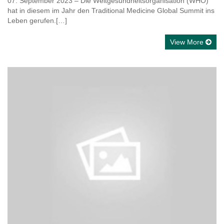
07. September 2023 – Die Weltgesundheitsorganisation (WHO)
hat in diesem im Jahr den Traditional Medicine Global Summit ins
Leben gerufen.[…]
View More