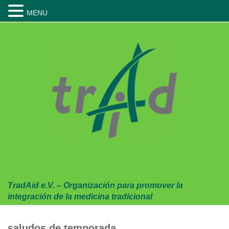
MENU
Skip
to
content
TradAid e.V. – Organización para promover la
integración de la medicina tradicional
saludos de temporada