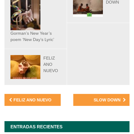
DOWN
Gorman’s New Year’s
poem ‘New Day’s Lyric’
FELIZ
ANO
NUEVO
Navegación
FELIZ ANO NUEVO
SLOW DOWN
de
entradas
ENTRADAS RECIENTES